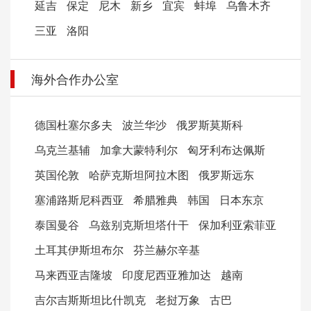
延吉
保定
尼木
新乡
宜宾
蚌埠
乌鲁木齐
三亚
洛阳
海外合作办公室
德国杜塞尔多夫
波兰华沙
俄罗斯莫斯科
乌克兰基辅
加拿大蒙特利尔
匈牙利布达佩斯
英国伦敦
哈萨克斯坦阿拉木图
俄罗斯远东
塞浦路斯尼科西亚
希腊雅典
韩国
日本东京
泰国曼谷
乌兹别克斯坦塔什干
保加利亚索菲亚
土耳其伊斯坦布尔
芬兰赫尔辛基
马来西亚吉隆坡
印度尼西亚雅加达
越南
吉尔吉斯斯坦比什凯克
老挝万象
古巴