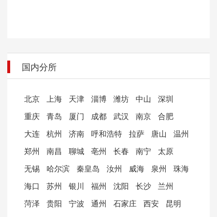
国内分所
北京
上海
天津
淄博
潍坊
中山
深圳
重庆
青岛
厦门
成都
武汉
南京
合肥
大连
杭州
济南
呼和浩特
拉萨
唐山
温州
郑州
南昌
聊城
亳州
长春
南宁
太原
无锡
哈尔滨
秦皇岛
汝州
威海
泉州
珠海
海口
苏州
银川
福州
沈阳
长沙
兰州
菏泽
贵阳
宁波
通州
石家庄
西安
昆明