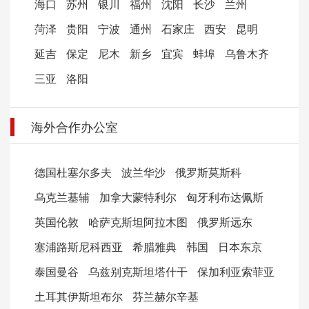
海口
苏州
银川
福州
沈阳
长沙
兰州
菏泽
贵阳
宁波
通州
石家庄
西安
昆明
延吉
保定
尼木
新乡
宜宾
蚌埠
乌鲁木齐
三亚
洛阳
海外合作办公室
德国杜塞尔多夫
波兰华沙
俄罗斯莫斯科
乌克兰基辅
加拿大蒙特利尔
匈牙利布达佩斯
英国伦敦
哈萨克斯坦阿拉木图
俄罗斯远东
塞浦路斯尼科西亚
希腊雅典
韩国
日本东京
泰国曼谷
乌兹别克斯坦塔什干
保加利亚索菲亚
土耳其伊斯坦布尔
芬兰赫尔辛基