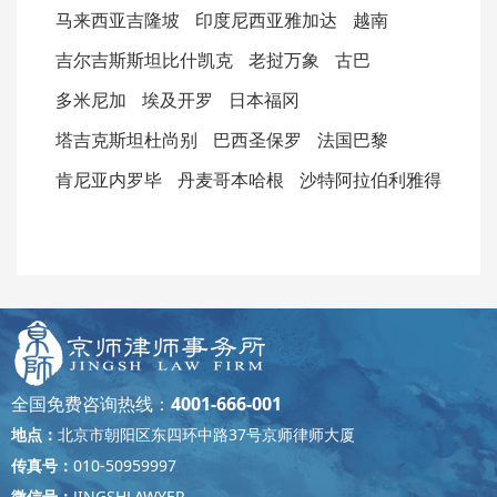
马来西亚吉隆坡
印度尼西亚雅加达
越南
吉尔吉斯斯坦比什凯克
老挝万象
古巴
多米尼加
埃及开罗
日本福冈
塔吉克斯坦杜尚别
巴西圣保罗
法国巴黎
肯尼亚内罗毕
丹麦哥本哈根
沙特阿拉伯利雅得
全国免费咨询热线：
4001-666-001
地点：
北京市朝阳区东四环中路37号京师律师大厦
传真号：
010-50959997
微信号：
JINGSHLAWYER