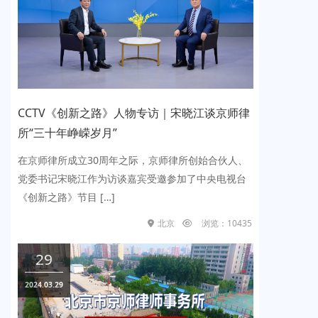
CTV《创新之路》人物专访｜宋晓江谈京师律
央视
“三十年峥嵘岁月”
律师代
京师律所成立30周年之际，京师律所创始合伙人、
202
委书记宋晓江作为访谈嘉宾受邀参加了中央电视台
丛律师
创新之路》节目 […]
律师代理
北京
浏览：10435
29
2
024.03.29
2023.0