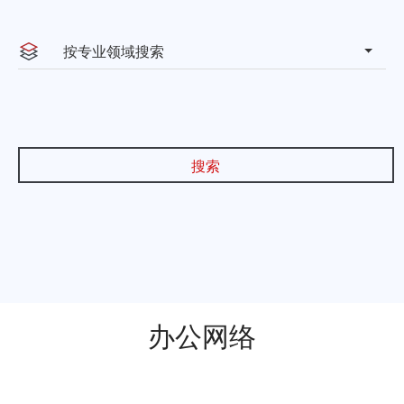
Steinstrae 2, 40212
德国杜
按专业领域搜索
Düsseldorf
塞尔多夫
联系方式：13641354858
搜索
上海市虹口区海伦路440号金融
上海
街（海伦）中心A座33、30层
联系方式：021-66109999
天津市南开区黄河道38号北京商
天津
会大厦B座32层 天津市滨海新区
办公网络
中心商务区旷世国际大厦B座
2101
联系方式：022-65668076