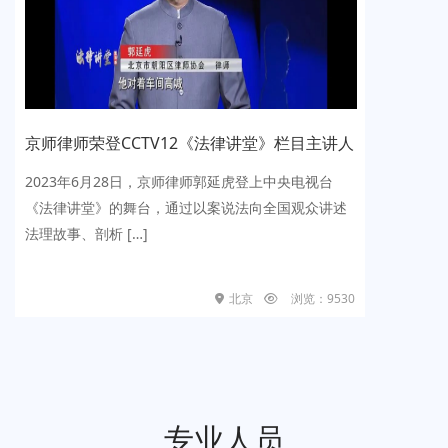
师律师荣登CCTV12《法律讲堂》栏目主讲人
历时
代理的
023年6月28日，京师律师郭延虎登上中央电视台
推动法
法律讲堂》的舞台，通过以案说法向全国观众讲述
1月1
理故事、剖析 […]
主办的
结果揭晓
北京
浏览：9530
专业人员