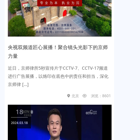
视双频道匠心展播！聚合镜头光影下的京师
多频
量
高光
日，京师律所5秒宣传片于CCTV-7、CCTV-17频道
党建为
行广告展播，以烙印在底色中的责任和担当，深化
去，在
师律 […]
行的“法
北京
浏览：8601
18
1
024.03.18
2023.0