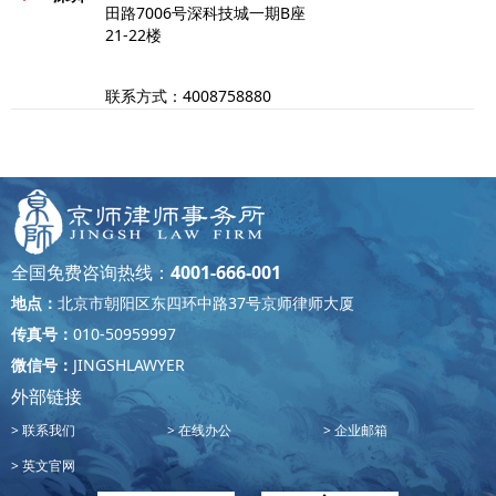
田路7006号深科技城一期B座
21-22楼
联系方式：4008758880
重庆市两江新区财富东路2号涉
重庆
外商务区B1栋18-21楼
联系方式：023-81157999
全国免费咨询热线：
4001-666-001
山东省青岛市海尔路83号金鼎大
地点：
北京市朝阳区东四环中路37号京师律师大厦
青岛
厦14层
传真号：
010-50959997
微信号：
JINGSHLAWYER
联系方式：0532-85953988
外部链接
联系我们
在线办公
企业邮箱
福建省厦门市湖里区嘉禾路468-
厦门
英文官网
3号SM国际中心C座701