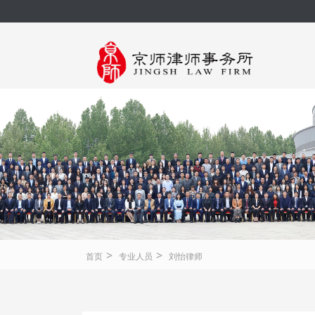
>
>
首页
专业人员
刘怡律师