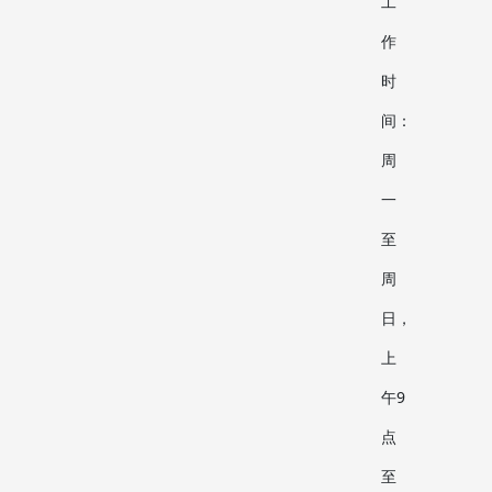
工
作
时
间：
周
一
至
周
日，
上
午9
点
至