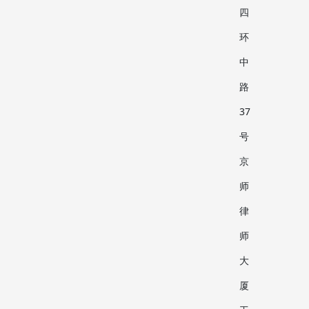
四
环
中
路
37
号
京
师
律
师
大
厦