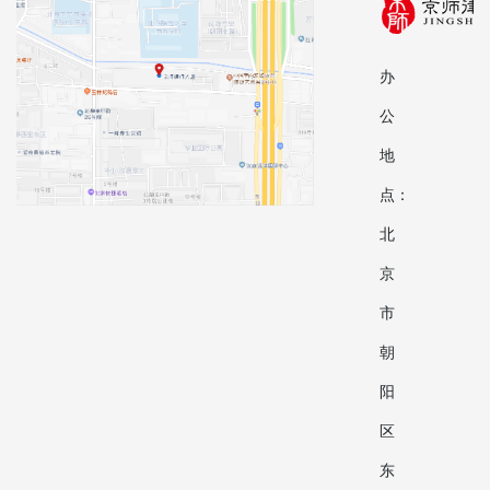
办
公
地
点：
北
京
市
朝
阳
区
东