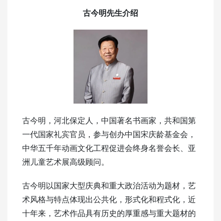
古今明先生介绍
古今明，河北保定人，中国著名书画家，共和国第
一代国家礼宾官员，参与创办中国宋庆龄基金会，
中华五千年动画文化工程促进会终身名誉会长、亚
洲儿童艺术展高级顾问。
古今明以国家大型庆典和重大政治活动为题材，艺
术风格与特点体现出公共化，形式化和程式化，近
十年来，艺术作品具有历史的厚重感与重大题材的