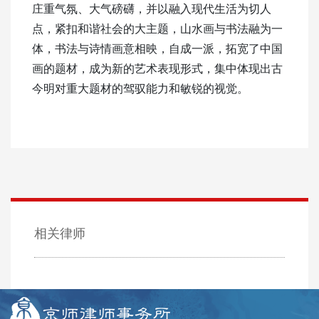
庄重气氛、大气磅礴，并以融入现代生活为切人
点，紧扣和谐社会的大主题，山水画与书法融为一
体，书法与诗情画意相映，自成一派，拓宽了中国
画的题材，成为新的艺术表现形式，集中体现出古
今明对重大题材的驾驭能力和敏锐的视觉。
相关律师