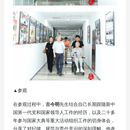
▲参观
在参观过程中，
古今明
先生结合自己长期跟随新中
国第一代党和国家领导人工作的经历，以及二十多
年参与国家大典等重大活动组织工作的切身体会，
分享了对纪律、规范与责任意识的深刻理解。他表