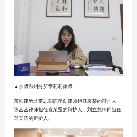
▲京师温州分所章莉莉律师
京师律所北京总部陈孝劲律师担任袁某的辩护人，
陈丛丛律师担任袁某罡的辩护人，刘立慧律师担任
郑某涛的辩护人。