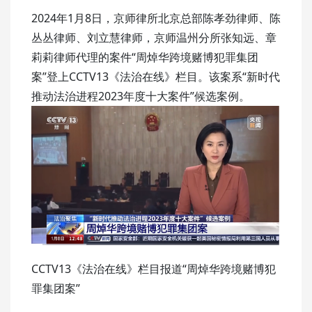
2024年1月8日，京师律所北京总部陈孝劲律师、陈
丛丛律师、刘立慧律师，京师温州分所张知远、章
莉莉律师代理的案件“周焯华跨境赌博犯罪集团
案”登上CCTV13《法治在线》栏目。该案系“新时代
推动法治进程2023年度十大案件”候选案例。
CCTV13《法治在线》栏目报道“周焯华跨境赌博犯
罪集团案”