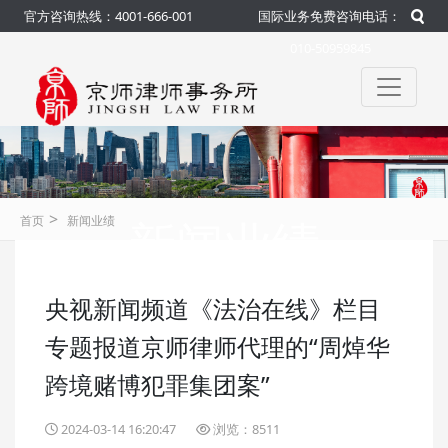
官方咨询热线：4001-666-001
国际业务免费咨询电话：
010-50959845
>
新闻业绩
首页
新闻业绩
央视新闻频道《法治在线》栏目
咨询热线：4001-666-001
官方
专题报道京师律师代理的“周焯华
跨境赌博犯罪集团案”
2024-03-14 16:20:47
浏览：8511