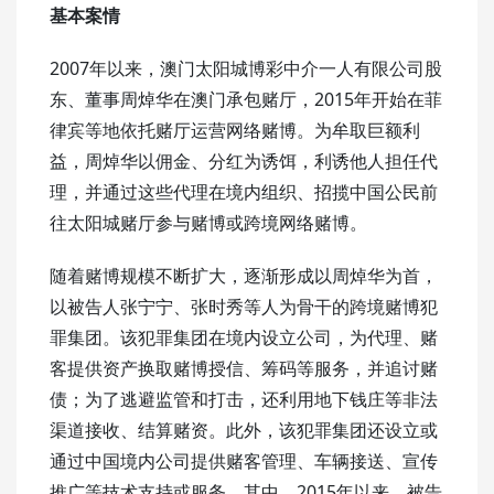
基本案情
2007年以来，澳门太阳城博彩中介一人有限公司股
东、董事周焯华在澳门承包赌厅，2015年开始在菲
律宾等地依托赌厅运营网络赌博。为牟取巨额利
益，周焯华以佣金、分红为诱饵，利诱他人担任代
理，并通过这些代理在境内组织、招揽中国公民前
往太阳城赌厅参与赌博或跨境网络赌博。
随着赌博规模不断扩大，逐渐形成以周焯华为首，
以被告人张宁宁、张时秀等人为骨干的跨境赌博犯
罪集团。该犯罪集团在境内设立公司，为代理、赌
客提供资产换取赌博授信、筹码等服务，并追讨赌
债；为了逃避监管和打击，还利用地下钱庄等非法
渠道接收、结算赌资。此外，该犯罪集团还设立或
通过中国境内公司提供赌客管理、车辆接送、宣传
推广等技术支持或服务。其中，2015年以来，被告