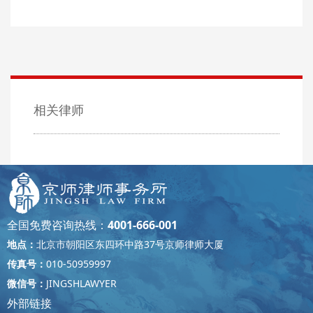
相关律师
全国免费咨询热线：
4001-666-001
地点：
北京市朝阳区东四环中路37号京师律师大厦
传真号：
010-50959997
微信号：
JINGSHLAWYER
外部链接