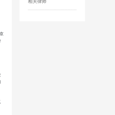
相关律师
京
律
、
，
较
用
点