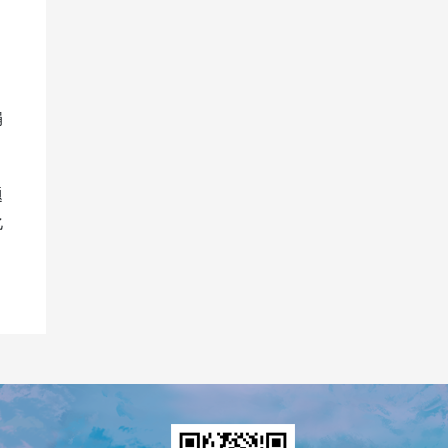
娟
题
化