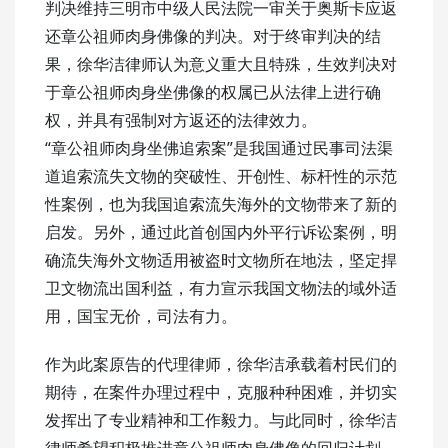
判决维持三明市中级人民法院一审关于奥斯卡应返
还章公祖师肉身佛像的判决。对于终审判决的结
果，徐华洁律师认为意义重大且特殊，生效判决对
于章公祖师肉身坐佛像的权属已从法律上进行确
权，并具有强制对方返还的法律效力。
“章公祖师肉身坐佛追索案”是我国通过民事司法渠
道追索流失文物的突破性、开创性、标杆性的示范
性案例，也为我国追索流失海外的文物带来了新的
启发。另外，通过此首创国内外平行诉讼案例，明
确流失海外文物适用被盗时文物所在地法，坚定捍
卫文物流出国利益，有力宣示我国文物法的域外适
用，国宝无价，司法有力。
作为此案原告的代理律师，徐华洁承载着村民们的
期待，在案件办理过程中，克服种种困难，并切实
发挥出了专业精神和工作毅力。与此同时，徐华洁
律师希望积极推进章公祖师肉身佛像的回归计划，