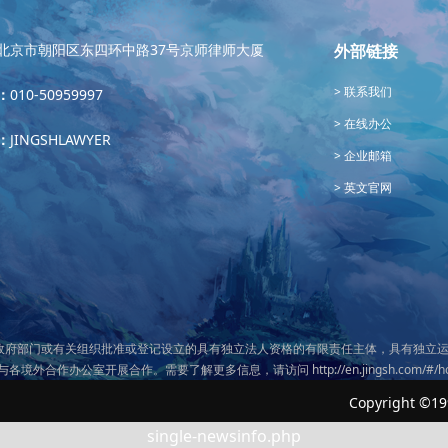
北京市朝阳区东四环中路37号京师律师大厦
外部链接
联系我们
：
010-50959997
在线办公
：
JINGSHLAWYER
企业邮箱
英文官网
政府部门或有关组织批准或登记设立的具有独立法人资格的有限责任主体，具有独立运
务与各境外合作办公室开展合作。需要了解更多信息，请访问
http://en.jingsh.com/#/
Copyright ©19
single-newsinfo.php