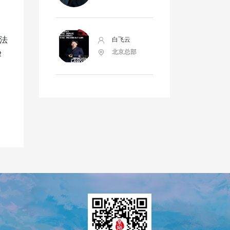
，
法
白飞云
北京总部
律