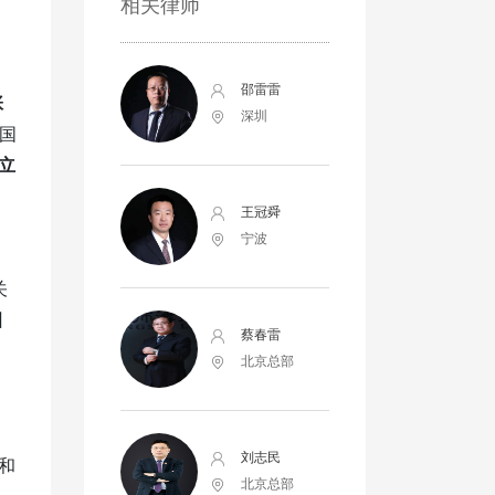
相关律师
邵雷雷
张
深圳
国
立
王冠舜
宁波
关
纠
蔡春雷
北京总部
，
刘志民
和
北京总部