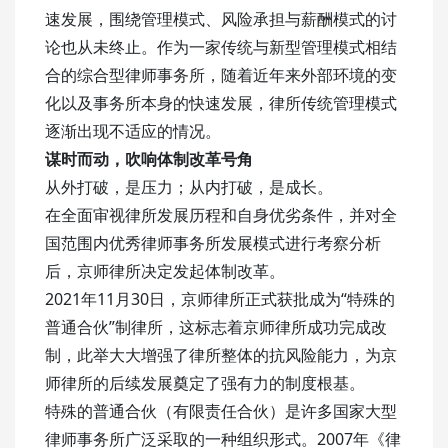
速发展，围绕管理模式、风险承担与薪酬模式的讨
论也从未终止。作为一家传统与新型管理模式相结
合的综合型律师事务所，随着近年来外部环境的变
化以及事务所本身的快速发展，律所传统管理模式
逐渐出现不适应的情况。
谋时而动，
吹响体制改革号角
从外打破，是压力；从内打破，是成长。
在全面审视律所发展历程和自身优劣条件，并对全
国范围内优秀律师事务所发展模式进行考察分析
后，京师律所决定发起体制改革。
2021年11月30日，京师律所正式获批成为“特殊的
普通合伙”制律所，这标志着京师律所成功完成改
制，此举大大增强了律所整体的抗风险能力，为京
师律所的后续发展奠定了强有力的制度根基。
特殊的普通合伙（有限责任合伙）是许多国家大型
律师事务所广泛采取的一种组织形式。2007年《律