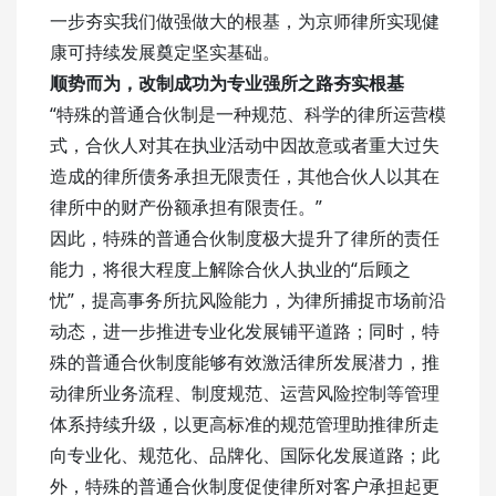
一步夯实我们做强做大的根基，为京师律所实现健
康可持续发展奠定坚实基础。
顺势而为，
改制成功为专业强所之路夯实根基
“特殊的普通合伙制是一种规范、科学的律所运营模
式，合伙人对其在执业活动中因故意或者重大过失
造成的律所债务承担无限责任，其他合伙人以其在
律所中的财产份额承担有限责任。”
因此，特殊的普通合伙制度极大提升了律所的责任
能力，将很大程度上解除合伙人执业的“后顾之
忧”，提高事务所抗风险能力，为律所捕捉市场前沿
动态，进一步推进专业化发展铺平道路；同时，特
殊的普通合伙制度能够有效激活律所发展潜力，推
动律所业务流程、制度规范、运营风险控制等管理
体系持续升级，以更高标准的规范管理助推律所走
向专业化、规范化、品牌化、国际化发展道路；此
外，特殊的普通合伙制度促使律所对客户承担起更