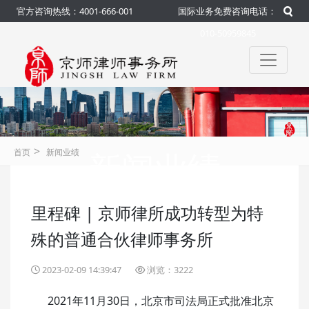
官方咨询热线：4001-666-001
国际业务免费咨询电话：
010-50959845
>
新闻业绩
首页
新闻业绩
里程碑 | 京师律所成功转型为特
咨询热线：4001-666-001
官方
殊的普通合伙律师事务所
2023-02-09 14:39:47
浏览：3222
2021年11月30日，北京市司法局正式批准北京