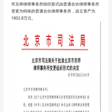
市京师律师事务所组织形式由普通合伙律师事务所
变更为特殊的普通合伙律师事务所，设立资产为
1802.8万元。