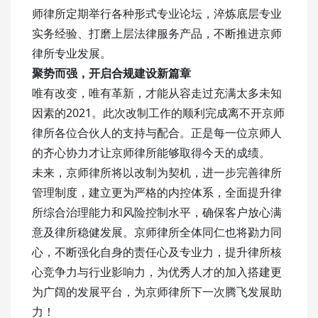
师律所定期举行各种形式专业论坛，淬炼底层专业
实务经验、打磨上层法律服务产品，不断推进京师
律所专业发展。
聚势而强，
开启合规建设新篇章
唯有改变，唯有革新，才能从容走过充满太多未知
因素的2021。此次改制工作的顺利完成离不开京师
律所各位合伙人的支持与配合。正是每一位京师人
的齐心协力才让京师律所能够取得今天的成绩。
未来，京师律所将以改制为契机，进一步完善律所
管理制度，建立更为严格的内控体系，全面提升律
所综合治理能力和风险控制水平，确保客户放心满
意及律所稳健发展。京师律所全体同仁也将勠力同
心，不断强化自身的责任心及专业力，提升律所核
心竞争力与行业影响力，为优秀人才的加入搭建更
为广阔的发展平台，为京师律所下一次腾飞发展助
力！